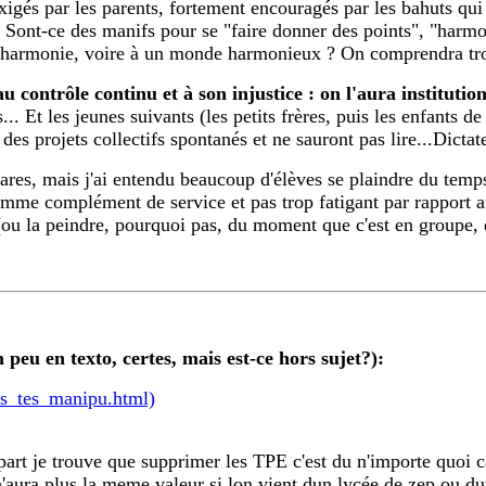
xigés par les parents, fortement encouragés par les bahuts qui
... Sont-ce des manifs pour se "faire donner des points", "har
l'harmonie, voire à un monde harmonieux ? On comprendra trop 
contrôle continu et à son injustice : on l'aura institution
s... Et les jeunes suivants (les petits frères, puis les enfants 
es projets collectifs spontanés et ne sauront pas lire...Dictate
 rares, mais j'ai entendu beaucoup d'élèves se plaindre du tem
mme complément de service et pas trop fatigant par rapport aux
(ou la peindre, pourquoi pas, du moment que c'est en groupe, en
peu en texto, certes, mais est-ce hors sujet?):
us_tes_manipu.html)
rt je trouve que supprimer les TPE c'est du n'importe quoi car
n'aura plus la meme valeur si lon vient dun lycée de zep ou dun