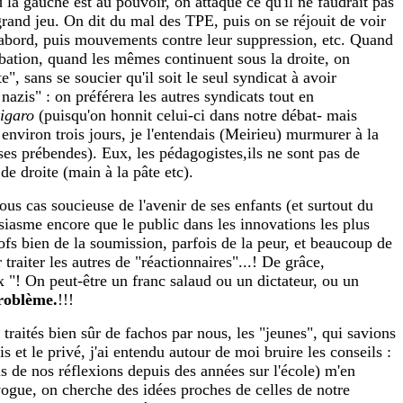
la gauche est au pouvoir, on attaque ce qu'il ne faudrait pas
 grand jeu. On dit du mal des TPE, puis on se réjouit de voir
d'abord, puis mouvements contre leur suppression, etc. Quand
obation, quand les mêmes continuent sous la droite, on
", sans se soucier qu'il soit le seul syndicat à avoir
nazis" : on préférera les autres syndicats tout en
igaro
(puisqu'on honnit celui-ci dans notre débat- mais
 environ trois jours, je l'entendais (Meirieu) murmurer à la
 ses prébendes). Eux, les pédagogistes,ils ne sont pas de
de droite (main à la pâte etc).
ous cas soucieuse de l'avenir de ses enfants (et surtout du
siasme encore que le public dans les innovations les plus
rofs bien de la soumission, parfois de la peur, et beaucoup de
traiter les autres de "réactionnaires"...! De grâce,
x "! On peut-être un franc salaud ou un dictateur, ou un
problème.
!!!
traités bien sûr de fachos par nous, les "jeunes", qui savions
s et le privé, j'ai entendu autour de moi bruire les conseils :
s de nos réflexions depuis des années sur l'école) m'en
 vogue, on cherche des idées proches de celles de notre