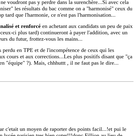
 ne voudront pas y perdre dans la surenchère...Si avec cela
moniser" les résultats du bac comme on a "harmonisé" ceux du
tard que l'harmonie, ce n'est pas l'harmonisation...
nalisé et renforcé
en achetant aux candidats un peu de paix
de ceux-ci plus tard) continueront à payer l'addition, avec un
urs du futur, frottez-vous les mains...
ps perdu en TPE et de l'incompétence de ceux qui les
 cours et aux corrections...Les plus positifs disant que "ça
 "équipe" ?). Mais, chhhuttt , il ne faut pas le dire...
 c'etait un moyen de raporter des points facil...!et pui le
 lycée parisien tres bien coter!!!donc Fillion au lieu de