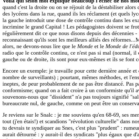
Voilà qui selon moi explique beaucoup l'échec de nos mo
quand c'est la droite ou on se réjouit de la déstabiliser alor
des lycéens dans la rue, quand ils les réclament (et quels 
la gauche introduit une dose de contrôle continu dans les e
incrimine le grand Capital ! Les pédagogistes doivent se frotte
régulièrement dit ce que nous disons depuis des décennies - ma
reconnaissant qu'ils sont les meilleurs alliés des réformes...M
alors, ne devons-nous lire que le
Monde
et le
Monde de l'éd
radio que le contrôle continu, ce n'est pas si mal (normal, i
gauche ou de droite, ils sont pour eux-mêmes et ils se font co
Encore un exemple: je travaille pour cette dernière année et d
nombre de surveillants) ; pourtant, mêmes méthodes, et l'ens
ineptes, de peur probablement de ne pas être distancé. Pas pa
conformisme; quand on a fait croire à un conformiste qu'il ava
souvenons-nous que "dissident" n'a pas toujours signifié "sal
bureaucrate nul, de gauche, comme on peut être un conservat
Je reviens sur le Snalc : je me souviens qu'en 68-69, ses mem
tout (j'en étais!) et scandions "révolution culturelle" dans no
tu devrais te syndiquer au Snes, c'est plus "prudent" : rumeu
aurait détourné : y aurait-il des syndicats "plus égaux que d'