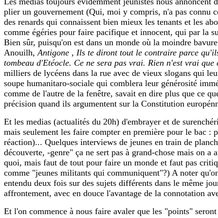
Les medias toujours évidemment jeunistes nous annoncent de gr
plier un gouvernement (Qui, moi y compris, n'a pas connu cet
des renards qui connaissent bien mieux les tenants et les abo
comme égéries pour faire pacifique et innocent, qui par la su
Bien sûr, puisqu'on est dans un monde où la moindre bavure fe
Anouilh,
Antigone , Ils te diront tout le contraire parce qu
tombeau d'Etéocle. Ce ne sera pas vrai. Rien n'est vrai que c
milliers de lycéens dans la rue avec de vieux slogans qui leu
soupe humanitaro-sociale qui comblera leur générosité immém
comme de l'autre de la fenêtre, savait en dire plus que ce que
précision quand ils argumentent sur la Constitution europénne.
Et les medias (actualités du 20h) d'embrayer et de surenchéri
mais seulement les faire compter en première pour le bac : p
réaction)... Quelques interviews de jeunes en train de planc
découverte, -genre" ça ne sert pas à grand-chose mais on a ap
quoi, mais faut de tout pour faire un monde et faut pas critiqu
comme "jeunes militants qui communiquent"?) A noter qu'on 
entendu deux fois sur des sujets différents dans le même jo
affrontement, avec en douce l'avantage de la connotation avec
Et l'on commence à nous faire avaler que les "points" seront 