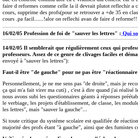
faire d reformes comme celle la il devrait plutot reflechir a 
cours, supprime des profs(pour se retrouver a +de 35 en cla
cours .pa facil......!alor on reflechi avan de faire d reforme!!
16/02/05
Profession de foi de "sauver les lettres" :
Qui s
14/02/05 Il semblerait que régulièrement ceux qui professe
professeurs. Assez de ce genre de clivages faciles et déma
envoyé à "sauver les lettres"):
Faut-il être "de gauche" pour ne pas être "réactionnair
Personnellement, je ne me sens pas "de droite", mais je recon
ça qui m'a fait virer ma cuti) , c'est à dire quand j'ai réalisé
nous avons subi les questionnaires géants à réponses prééta
le verbiage, les projets d'établissement, de classe, les module
les lettres", mais "sauver la gauche"...
Si toute critique du système scolaire est qualifiée de réac
majorité des profs étant "à gauche", ainsi que des fumistes 