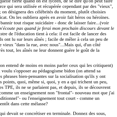
elle fierté quand on est lycéen, de se dire qu'on peut faire
ce qui sera utilisée et récupérée cependant par des "vieux",
 ; on désignera des célébrités du moment, plutôt choisies
icat. On les oubliera après en avoir fait héros ou héroïnes.
nnir tout risque suicidaire - donc de laisser faire...(voir
Ne m'écoute pas quand je ferai mon prochain discours devant le
re de l'éducation tient à cela: il est facile de lancer des
 ont lu sur leurs aînés ; facile de mêler à cela un peu de
 vieux "dans la rue, avec nous"...Mais qui, d'un côté
ès tout, les aînés ne leur donnent guère le goût de la
 (on entend de moins en moins parler ceux qui les critiquent)
ent voulu s'opposer au pédagogisme bidon (on attend sa
phrases bien-pensantes sur la socialisation qu'ils y ont
s points, quoi, même si, quoi, y en a qui trichent un peu,
es TPE, ils ne se parlaient pas, et depuis, ils se découvrent
 comme un enseignement non "frontal"- nouveau mot que j'ai
aditionnel"- ou l'enseignement tout court - comme un
ientôt dans cette mélasse?
 qui devait se concrétiser en terminale. Donnez des sous,