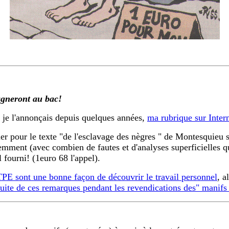
agneront au bac!
ù je l'annonçais depuis quelques années,
ma rubrique sur Intern
r pour le texte "de l'esclavage des nègres " de Montesquieu si 
demment (avec combien de fautes et d'analyses superficielles q
 fourni! (1euro 68 l'appel).
 TPE sont une
bonne façon de découvrir le travail personnel
, a
suite de ces remarques pendant les revendications des" manif