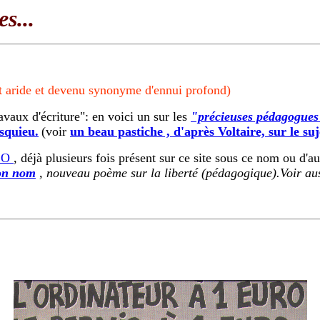
s...
et aride et devenu synonyme d'ennui profond)
vaux d'écriture": en voici un sur les
"précieuses pédagogues
squieu.
(voir
un beau pastiche , d'après Voltaire, sur le suj
CO
, déjà plusieurs fois présent sur ce site sous ce nom ou d'au
ton nom
,
nouveau poème sur la liberté (pédagogique).Voir au