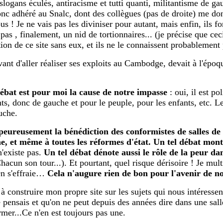
logans éculés, antiracisme et tutti quanti, militantisme de gauch
 donc adhéré au Snalc, dont des collègues (pas de droite) me don
 ! Je ne vais pas les diviniser pour autant, mais enfin, ils fon
 pas , finalement, un nid de tortionnaires... (je précise que ce
uction de ce site sans eux, et ils ne le connaissent probablement
ant d'aller réaliser ses exploits au Cambodge, devait à l'époqu
ébat est pour moi la cause de notre impasse
: oui, il est po
ts, donc de gauche et pour le peuple, pour les enfants, etc. L
uche.
e peureusement la bénédiction des conformistes de salles de
e, et même à toutes les réformes d'état.
Un tel débat montr
n'existe pas.
Un tel débat dénote aussi le rôle de la peur dans
Chacun son tour...). Et pourtant, quel risque dérisoire ! Je mult
On s'effraie…
Cela n'augure rien de bon pour l'avenir de n
 à construire mon propre site sur les sujets qui nous intéressen
je pensais et qu'on ne peut depuis des années dire dans une sall
ermer...Ce n'en est toujours pas une.