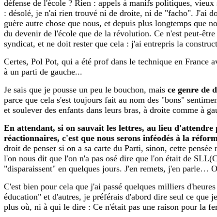
défense de l'école ? Rien : appels à manifs politiques, vieux s
: désolé, je n'ai rien trouvé ni de droite, ni de "facho". J'ai
guère autre chose que nous, et depuis plus longtemps que nous
du devenir de l'école que de la révolution. Ce n'est peut-être
syndicat, et ne doit rester que cela : j'ai entrepris la constr
Certes, Pol Pot, qui a été prof dans le technique en France av
à un parti de gauche...
Je sais que je pousse un peu le bouchon, mais
ce genre de d
parce que cela s'est toujours fait au nom des "bons" sentimen
et soulever des enfants dans leurs bras, à droite comme à ga
En attendant, si on sauvait les lettres, au lieu d'attendr
réactionnaires, c'est que nous serons inféodés à la réform
droit de penser si on a sa carte du Parti, sinon, cette pensée 
l'on nous dit que l'on n'a pas osé dire que l'on était de SLL(
"disparaissent" en quelques jours. J'en remets, j'en parle… 
C'est bien pour cela que j'ai passé quelques milliers d'heures
éducation" et d'autres, je préférais d'abord dire seul ce que 
plus où, ni à qui le dire : Ce n'était pas une raison pour la f