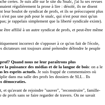
e certes. Je suis allé sur le site du Snalc, j'ai lu ses revues
naient régulièrement la prose à lire : désolé, ils ne disent
t leur boulot de syndicat de profs, et ils se préoccupent plus
ci n'est pas une pub pour le snalc, qui n'est pour moi qu'un
 pas; je rappelais simplement que la liberté syndicale existe).
e être affilié à un autre syndicat de profs, et peut-être même
litiquement incorrect de s'opposer à ce qu'on fait de l'école,
es dictateurs ont toujours aimé prétendre défendre le peuple
 prof?
Quand nous ne leur paraîtrons plus
e la puissance des médias et de la langue de bois
: on a le
 les esprits actuels.
Je suis frappé de commentaires où
iplie dans ma salle des profs les dossiers de SLL . Ils
os démocraties.
t, et qu'avant de rejoindre "sauver", "reconstruire", famille-
e de profs sans se faire regarder de travers. On ne savait