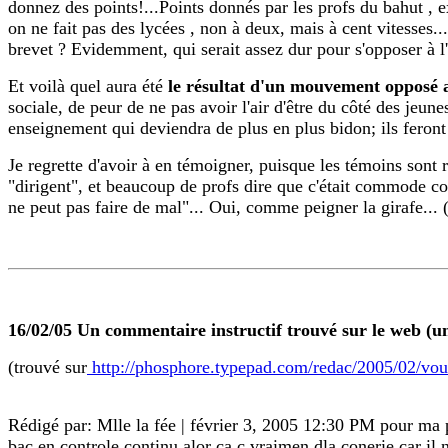
donnez des points!...Points donnés par les profs du bahut , e
on ne fait pas des lycées , non à deux, mais à cent vitesses
brevet ? Evidemment, qui serait assez dur pour s'opposer à 
Et voilà quel aura été
le résultat d'un mouvement opposé au 
sociale, de peur de ne pas avoir l'air d'être du côté des jeune
enseignement qui deviendra de plus en plus bidon; ils feront d
Je regrette d'avoir à en témoigner, puisque les témoins sont
"dirigent", et beaucoup de profs dire que c'était commode co
ne peut pas faire de mal"... Oui, comme peigner la girafe... 
16/02/05 Un commentaire instructif trouvé sur le web (un 
(trouvé sur
http://phosphore.typepad.com/redac/2005/02/vo
Rédigé par: Mlle la fée | février 3, 2005 12:30 PM pour ma pa
bac en controle continu alor ca c vraimen dla conerie car il 