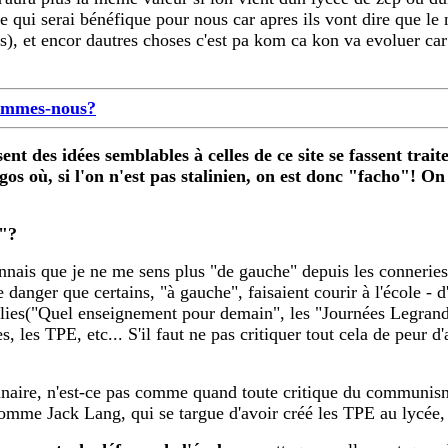
ce qui serai bénéfique pour nous car apres ils vont dire que le
ss), et encor dautres choses c'est pa kom ca kon va evoluer c
ommes-nous?
nt des idées semblables à celles de ce site se fassent trait
gos où, si l'on n'est pas stalinien, on est donc "facho"! O
e"?
nais que je ne me sens plus "de gauche" depuis les conneries d
 le danger que certains, "à gauche", faisaient courir à l'école -
blies("Quel enseignement pour demain", les "Journées Legrand"
s, les TPE, etc... S'il faut ne pas critiquer tout cela de peur d
tionnaire, n'est-ce pas comme quand toute critique du commun
comme Jack Lang, qui se targue d'avoir créé les TPE au lycée,