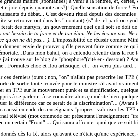
andes manifs (spontanées) à venir à la rentrée, et, certes, qu
te joie depuis quarante ans?)! Quelle sensation de force ! For
utissants du débat... C'est devenu rituel depuis des décennies
ite se retrouveront dans les "montant(e)s" de tel parti ou synd
rait des martyrs, un gouvernement quel qu'il soit se doit de ba
'ils ont besoin de ta force et de ton élan. Ne les écoute pas. 
e qu'on ne dit pas... ).
L'impossibilité de réussir comme Minist
r donnent envie de prouver qu'ils peuvent faire comme ce qu'ils
oriale...Dans mon bahut, on a entendu retentir dans la rue le
 j'ai trouvé sur le blog de "phosphore"(cité en- dessous) ? Apr
..Formules choc et flou artistique, et... on verra plus tard...
r ces derniers jours : non, "on" n'allait pas proscrire les TPE
orte de sortie toute trouvée pour le ministre s'il avait vraim
her en TPE sur le mouvement punk et sa signification, quelques 
pris à se parler et à se connaître alors ça mérite bien quelque
er la différence car ce serait de la discrimination"... (Avant l
a aussi entendu des enseignants "propres" valoriser les TPE
urnal télévisé (mot commode car présentant l'enseignement "tr
 un certain "Front" ... Qui saura affronter quoi que ce soit b
donnés dès la 1è, alors qu'avant ce n'était qu'une expérience,