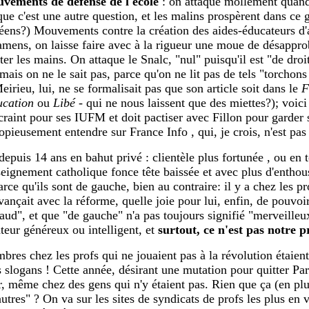
uvements de défense de l'école
: on attaque mollement quand 
s que c'est une autre question, et les malins prospèrent dans ce
lycéens?) Mouvements contre la création des aides-éducateurs 
xamens, on laisse faire avec à la rigueur une moue de désappr
r les mains. On attaque le Snalc, "nul" puisqu'il est "de droite
is on ne le sait pas, parce qu'on ne lit pas de tels "torchons 
eirieu, lui, ne se formalisait pas que son article soit dans le
F
ucation
ou
Libé
- qui ne nous laissent que des miettes?); voici
l craint pour ses IUFM et doit pactiser avec Fillon pour garder
pieusement entendre sur France Info , qui, je crois, n'est pas 
epuis 14 ans en bahut privé : clientèle plus fortunée , ou en t
eignement catholique fonce tête baissée et avec plus d'enthou
rce qu'ils sont de gauche, bien au contraire: il y a chez les p
nçait avec la réforme, quelle joie pour lui, enfin, de pouvoir 
aud", et que "de gauche" n'a pas toujours signifié "merveilleu
eur généreux ou intelligent, et
surtout, ce n'est pas notre 
bres chez les profs qui ne jouaient pas à la révolution étaient 
s slogans ! Cette année, désirant une mutation pour quitter Pari
r, même chez des gens qui n'y étaient pas. Rien que ça (en plu
autres" ? On va sur les sites de syndicats de profs les plus en